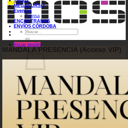
Tienda
MEGACURSO
Eventos
Prensa
ENCONTRANOS
ENVÍOS CÓRDOBA
Buscar
por:
Iniciar sesión
MANDALA PRESENCIA (Acceso VIP)
No hay productos en el carrito.
Volver a la tienda