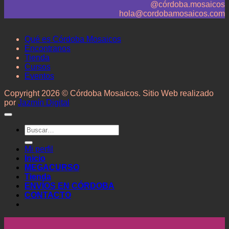
@córdoba.mosaicos
hola@cordobamosaicos.com
Qué es Córdoba Mosaicos
Encontranos
Tienda
Cursos
Eventos
Copyright 2026 © Córdoba Mosaicos. Sitio Web realizado
por
Jazmín Digital
Buscar
por:
Mi perfil
Inicio
MEGACURSO
Tienda
ENVÍOS EN CÓRDOBA
CONTACTO