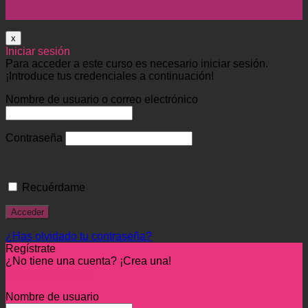
x
Iniciar sesión
Para acceder a este curso es necesario iniciar sesión.
¡Introduce tus credenciales a continuación!
Nombre de usuario o correo electrónico
Contraseña
Recuérdame
¿Has olvidado tu contraseña?
Regístrate
¿No tiene una cuenta? ¡Crea una!
Registra tu cuenta
Nombre de usuario