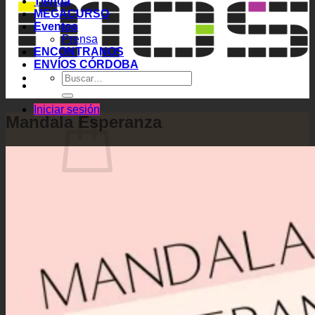
Tienda
MEGACURSO
Eventos
Prensa
ENCONTRANOS
ENVÍOS CÓRDOBA
Buscar
por:
Iniciar sesión
Mandala Esperanza
No hay productos en el carrito.
Volver a la tienda