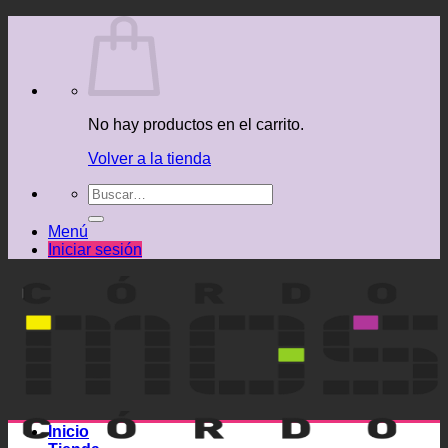
Saltar
al
contenido
No hay productos en el carrito.
Volver a la tienda
Buscar
por:
Menú
Iniciar sesión
Inicio