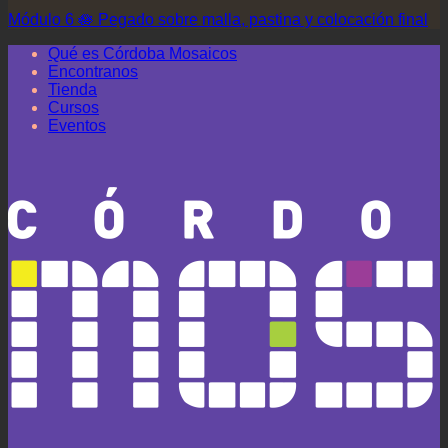
Módulo 6 🪷 Pegado sobre malla, pastina y colocación final
Qué es Córdoba Mosaicos
Encontranos
Tienda
Cursos
Eventos