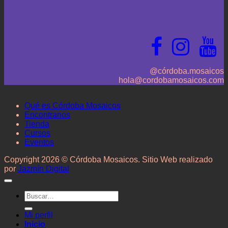
@córdoba.mosaicos
hola@cordobamosaicos.com
Qué es Córdoba Mosaicos
Encontranos
Tienda
Cursos
Eventos
Copyright 2026 © Córdoba Mosaicos. Sitio Web realizado
por
Jazmín Digital
Buscar
por:
Mi perfil
Inicio