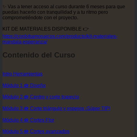
✨ Vas a tener acceso al curso durante 6 meses para que
puedas hacerlo con tranquilidad y a tu ritmo pero
comprometiéndote con el proyecto.
KIT DE MATERIALES DISPONIBLE 👉
https://cordobamosaicos.com/producto/kit-materiales-
mandala-esperanza/
Contenido del Curso
Intro Herramientas
Módulo 1 🪷 Diseño
Módulo 2 🪷 Centro y corte trapecio
Módulo 3 🪷 Corte triángulo y espejos ¡Súper TIP!
Módulo 4 🪷 Cortes Flor
Módulo 5 🪷 Cortes avanzados