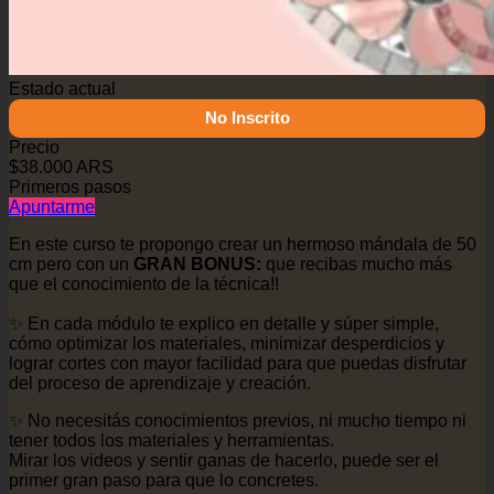
Estado actual
No Inscrito
Precio
$38.000 ARS
Primeros pasos
Apuntarme
En este curso te propongo crear un hermoso mándala de 50
cm pero con un
GRAN BONUS:
que recibas mucho más
que el conocimiento de la técnica!!
✨ En cada módulo te explico en detalle y súper simple,
cómo optimizar los materiales, minimizar desperdicios y
lograr cortes con mayor facilidad para que puedas disfrutar
del proceso de aprendizaje y creación.
✨ No necesitás conocimientos previos, ni mucho tiempo ni
tener todos los materiales y herramientas.
Mirar los videos y sentir ganas de hacerlo, puede ser el
primer gran paso para que lo concretes.