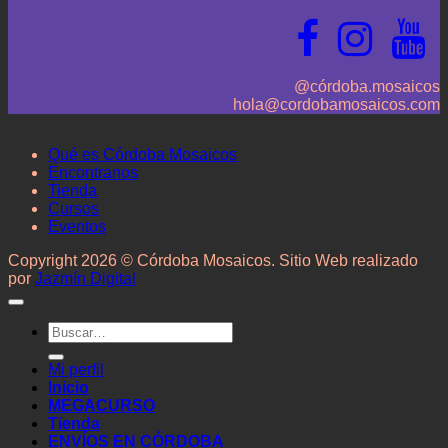
@córdoba.mosaicos
hola@cordobamosaicos.com
Qué es Córdoba Mosaicos
Encontranos
Tienda
Cursos
Eventos
Copyright 2026 © Córdoba Mosaicos. Sitio Web realizado
por
Jazmín Digital
Buscar
por:
Mi perfil
Inicio
MEGACURSO
Tienda
ENVÍOS EN CÓRDOBA