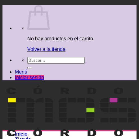
Saltar
al
contenido
No hay productos en el carrito.
Volver a la tienda
Buscar
por:
Menú
Iniciar sesión
Inicio