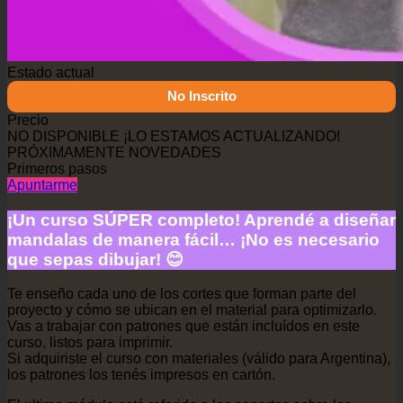
Estado actual
No Inscrito
Precio
NO DISPONIBLE ¡LO ESTAMOS ACTUALIZANDO!
PRÓXIMAMENTE NOVEDADES
Primeros pasos
Apuntarme
¡Un curso SÚPER completo! Aprendé a diseñar
mandalas de manera fácil… ¡No es necesario
que sepas dibujar! 😊
Te enseño cada uno de los cortes que forman parte del
proyecto y cómo se ubican en el material para optimizarlo.
Vas a trabajar con patrones que están incluídos en este
curso, listos para imprimir.
Si adquiriste el curso con materiales (válido para Argentina),
los patrones los tenés impresos en cartón.