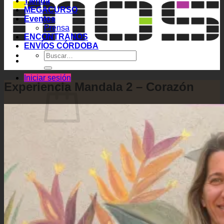
Tienda
MEGACURSO
Eventos
Prensa
ENCONTRANOS
ENVÍOS CÓRDOBA
Buscar
por:
Iniciar sesión
Experiencia Mandala 2 – Corazón
No hay productos en el carrito.
Volver a la tienda