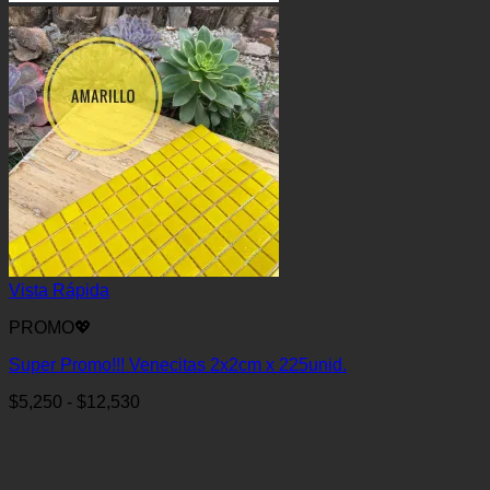
Vista Rápida
PROMO💖
Super Promo!!! Venecitas 2x2cm x 225unid.
Rango
$
5,250
-
$
12,530
de
precios:
desde
$5,250