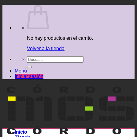
Saltar
al
contenido
No hay productos en el carrito.
Volver a la tienda
Buscar
por:
Menú
Iniciar sesión
Inicio