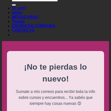
por:
Mi perfil
Inicio
MEGACURSO
Tienda
ENVÍOS EN CÓRDOBA
CONTACTO