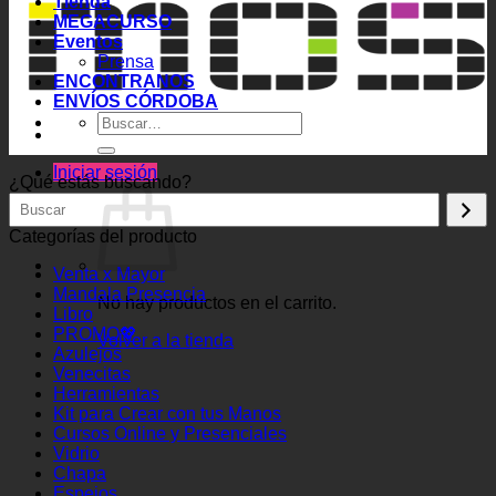
Tienda
MEGACURSO
Eventos
Prensa
ENCONTRANOS
ENVÍOS CÓRDOBA
Buscar
por:
Iniciar sesión
¿Qué estás buscando?
Categorías del producto
Venta x Mayor
Mandala Presencia
No hay productos en el carrito.
Libro
PROMO💖
Volver a la tienda
Azulejos
Venecitas
Herramientas
Kit para Crear con tus Manos
Cursos Online y Presenciales
Vidrio
Chapa
Espejos