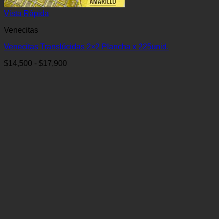
Vista Rápida
Venecitas
Venecitas Translúcidas 2×2 Plancha x 225unid.
Rango
$
14,500
-
$
17,900
de
precios:
desde
$14,500
hasta
$17,900