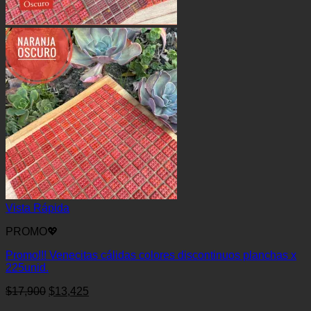
Vista Rápida
PROMO💖
Promo!!! Venecitas cálidas colores discontinuos planchas x
225unid.
El
El
$
17,900
$
13,425
precio
precio