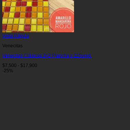
Vista Rápida
Venecitas
Venecitas Clásicas 2×2 Plancha x 225unid.
Rango
$
7,500
-
$
17,900
de
-25%
precios:
desde
$7,500
hasta
$17,900