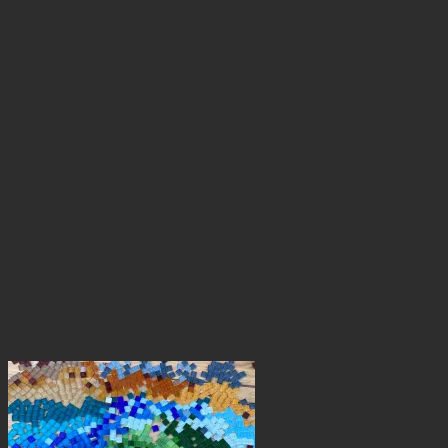
hasta
$12,530