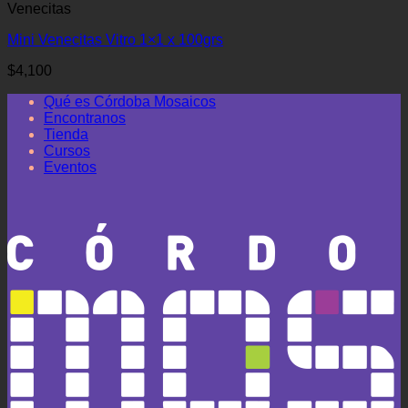
Venecitas
Mini Venecitas Vitro 1×1 x 100grs
$
4,100
Qué es Córdoba Mosaicos
Encontranos
Tienda
Cursos
Eventos