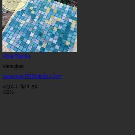
Vista Rápida
Venecitas
Venecitas PREMIUM 1,5cm
Rango
$
2,000
-
$
24,200
de
-32%
precios:
desde
$2,000
hasta
$24,200