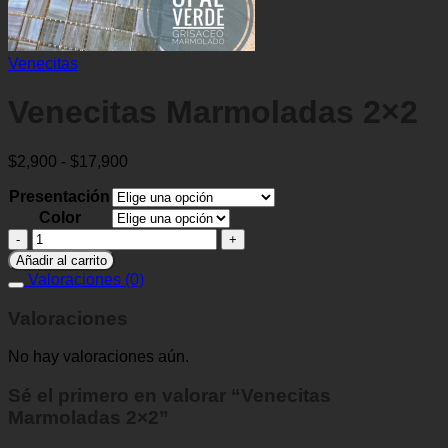
Venecitas
Venecitas Marmoladas 2×2
Rango
$
2,900
-
$
17,900
de
Presentación
precios:
desde
Color
$2,900
Venecitas
hasta
Marmoladas
Añadir al carrito
$17,900
2x2
Valoraciones (0)
cantidad
Valoraciones
No hay valoraciones aún.
Sé el primero en valorar “Venecitas
Marmoladas 2×2”