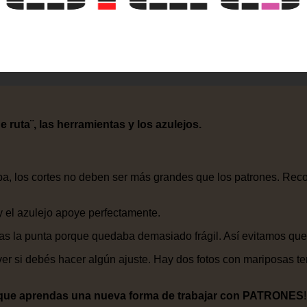
e ruta¨, las herramientas y los azulejos.
, los cortes no deben ser más grandes que los patrones. Recortá
y el azulejo apoye perfectamente.
nas la punta porque quedaba demasiado frágil. Así evitamos que
er si debés hacer algún ajuste. Hay dos fotos con mariposas te
, que aprendas una nueva forma de trabajar con PATRONES
!