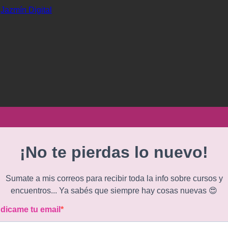
r
Jazmín Digital