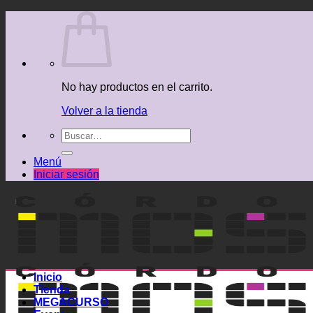
Saltar
al
contenido
No hay productos en el carrito.
Volver a la tienda
Buscar
por:
Menú
Iniciar sesión
Inicio
Tienda
MEGACURSO