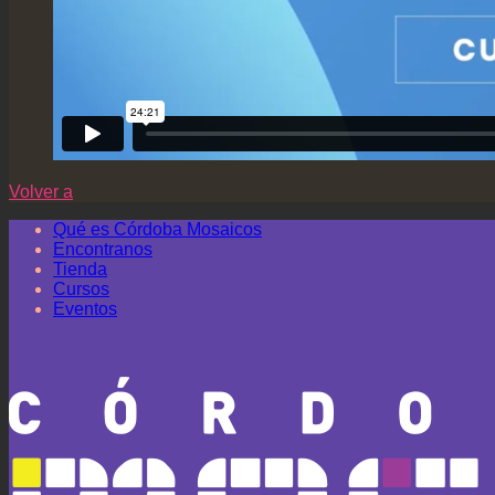
Volver a
Qué es Córdoba Mosaicos
Encontranos
Tienda
Cursos
Eventos