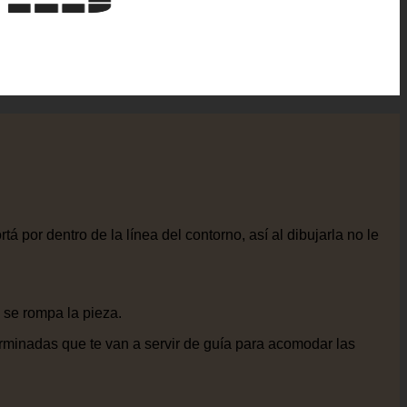
 por dentro de la línea del contorno, así al dibujarla no le
 se rompa la pieza.
rminadas que te van a servir de guía para acomodar las