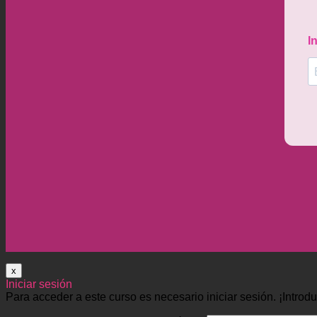
x
Iniciar sesión
Para acceder a este curso es necesario iniciar sesión. ¡Introd