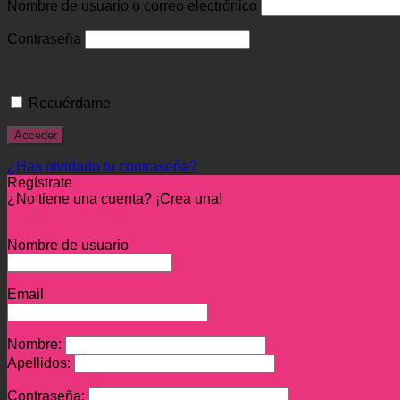
Nombre de usuario o correo electrónico
Contraseña
Recuérdame
¿Has olvidado tu contraseña?
Regístrate
¿No tiene una cuenta? ¡Crea una!
Registra tu cuenta
Nombre de usuario
Email
Nombre:
Apellidos:
Contraseña: