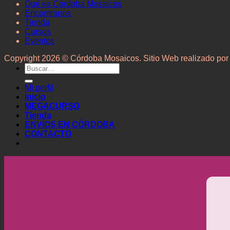
Qué es Córdoba Mosaicos
Encontranos
Tienda
Cursos
Eventos
Copyright 2026 © Córdoba Mosaicos. Sitio Web realizado po
Buscar
por:
Mi perfil
Inicio
MEGACURSO
Tienda
ENVÍOS EN CÓRDOBA
CONTACTO