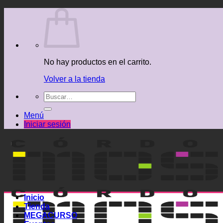
Saltar
al
contenido
No hay productos en el carrito.
Volver a la tienda
Buscar
por:
Menú
Iniciar sesión
Inicio
Tienda
MEGACURSO