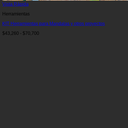
Vista Rápida
Herramientas
KIT Herramientas para Mandalas y otros proyectos
Rango
$
43,260
-
$
70,700
de
precios:
desde
$43,260
hasta
$70,700