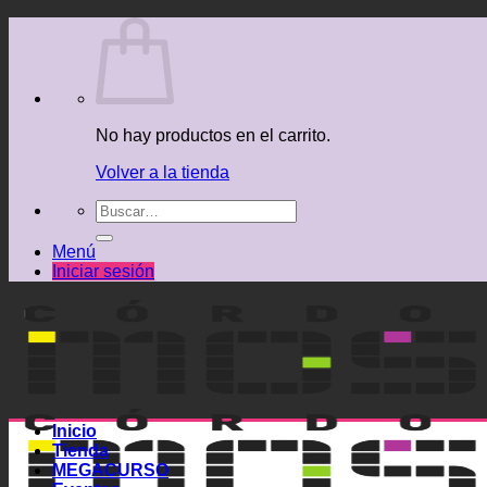
Saltar
al
contenido
No hay productos en el carrito.
Volver a la tienda
Buscar
por:
Menú
Iniciar sesión
Inicio
Tienda
MEGACURSO